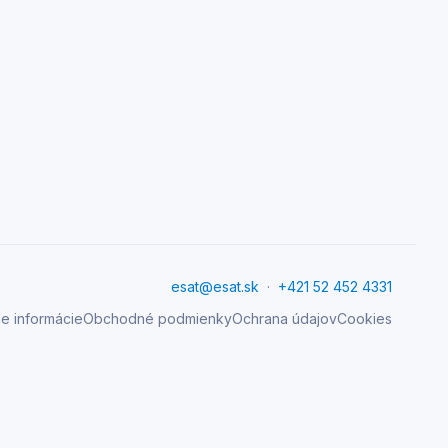
esat@esat.sk
·
+421 52 452 4331
e informácie
Obchodné podmienky
Ochrana údajov
Cookies