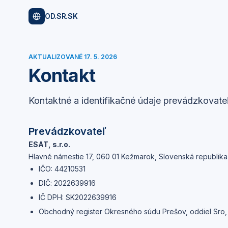
OD.SR.SK
AKTUALIZOVANÉ
17. 5. 2026
Kontakt
Kontaktné a identifikačné údaje prevádzkovate
Prevádzkovateľ
ESAT, s.r.o.
Hlavné námestie 17, 060 01 Kežmarok, Slovenská republika
IČO:
44210531
DIČ:
2022639916
IČ DPH:
SK2022639916
Obchodný register Okresného súdu Prešov, oddiel Sro,