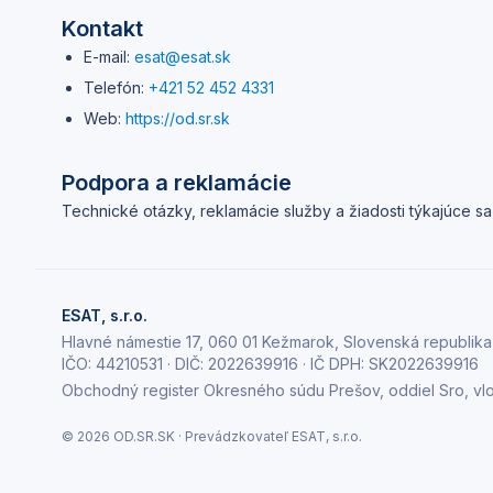
Kontakt
E-mail:
esat@esat.sk
Telefón:
+421 52 452 4331
Web:
https://
od.sr.sk
Podpora a reklamácie
Technické otázky, reklamácie služby a žiadosti týkajúce sa 
ESAT, s.r.o.
Hlavné námestie 17, 060 01 Kežmarok, Slovenská republika
IČO:
44210531
· DIČ:
2022639916
· IČ DPH:
SK2022639916
Obchodný register Okresného súdu Prešov, oddiel Sro, vl
© 2026
OD.SR.SK
· Prevádzkovateľ
ESAT, s.r.o.