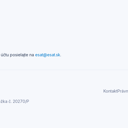
účtu posielajte na
esat@esat.sk
.
Kontakt
Právn
ožka č. 20270/P