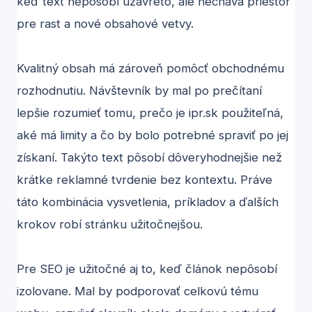
keď text nepôsobí uzavreto, ale necháva priestor
pre rast a nové obsahové vetvy.
Kvalitný obsah má zároveň pomôcť obchodnému
rozhodnutiu. Návštevník by mal po prečítaní
lepšie rozumieť tomu, prečo je ipr.sk použiteľná,
aké má limity a čo by bolo potrebné spraviť po jej
získaní. Takýto text pôsobí dôveryhodnejšie než
krátke reklamné tvrdenie bez kontextu. Práve
táto kombinácia vysvetlenia, príkladov a ďalších
krokov robí stránku užitočnejšou.
Pre SEO je užitočné aj to, keď článok nepôsobí
izolovane. Mal by podporovať celkovú tému