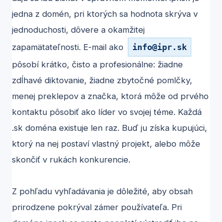
jedna z domén, pri ktorých sa hodnota skrýva v
jednoduchosti, dôvere a okamžitej
zapamätateľnosti. E-mail ako
info
@
ipr.sk
pôsobí krátko, čisto a profesionálne: žiadne
zdĺhavé diktovanie, žiadne zbytočné pomlčky,
menej preklepov a značka, ktorá môže od prvého
kontaktu pôsobiť ako líder vo svojej téme. Každá
.sk doména existuje len raz. Buď ju získa kupujúci,
ktorý na nej postaví vlastný projekt, alebo môže
skončiť v rukách konkurencie.
Z pohľadu vyhľadávania je dôležité, aby obsah
prirodzene pokrýval zámer používateľa. Pri