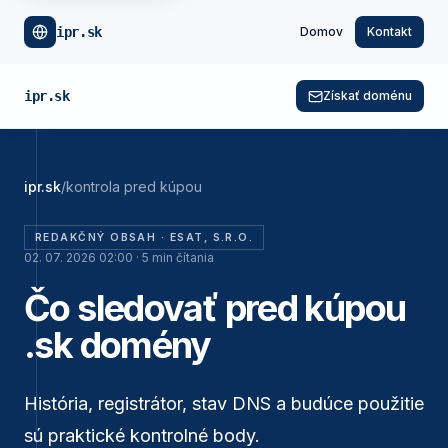
ipr.sk
Domov
Kontakt
ipr.sk
Získať doménu
ipr.sk
/
kontrola pred kúpou
REDAKČNÝ OBSAH ·
ESAT, S.R.O.
02. 07. 2026 02:00
·
5
min čítania
Čo sledovať pred kúpou
.sk domény
História, registrátor, stav DNS a budúce použitie
sú praktické kontrolné body.