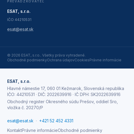
PREVÁDZKOVATEĽ
ESAT, s.r.o.
IČO
44210531
esat@esat.sk
©
2026
ESAT, s.r.o.
. Všetky práva vyhradené.
Obchodné podmienky
Ochrana údajov
Cookies
Právne informácie
ESAT, s.r.o.
Hlavné námestie 17, 060 01 Kežmarok, Slovenská republika
IČO:
44210531
· DIČ:
2022639916
· IČ DPH:
SK2022639916
Obchodný register Okresného súdu Prešov, oddiel Sro,
vložka č. 20270/P
esat@esat.sk
·
+421 52 452 4331
Kontakt
Právne informácie
Obchodné podmienky