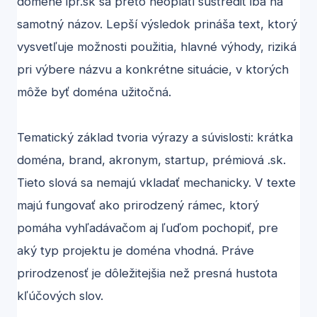
doméne ipr.sk sa preto neoplatí sústrediť iba na
samotný názov. Lepší výsledok prináša text, ktorý
vysvetľuje možnosti použitia, hlavné výhody, riziká
pri výbere názvu a konkrétne situácie, v ktorých
môže byť doména užitočná.
Tematický základ tvoria výrazy a súvislosti: krátka
doména, brand, akronym, startup, prémiová .sk.
Tieto slová sa nemajú vkladať mechanicky. V texte
majú fungovať ako prirodzený rámec, ktorý
pomáha vyhľadávačom aj ľuďom pochopiť, pre
aký typ projektu je doména vhodná. Práve
prirodzenosť je dôležitejšia než presná hustota
kľúčových slov.