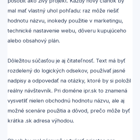
pôsobiť ako živý projekt. Každý nový článok by
mal mať vlastný uhol pohľadu: raz môže riešiť
hodnotu názvu, inokedy použitie v marketingu,
technické nastavenie webu, dôveru kupujúceho
alebo obsahový plán.
Dôležitou súčasťou je aj čitateľnosť. Text má byť
rozdelený do logických odsekov, používať jasné
nadpisy a odpovedať na otázky, ktoré by si položil
reálny návštevník. Pri doméne ipr.sk to znamená
vysvetliť nielen obchodnú hodnotu názvu, ale aj
možné scenáre použitia a dôvod, prečo môže byť
krátka .sk adresa výhodou.